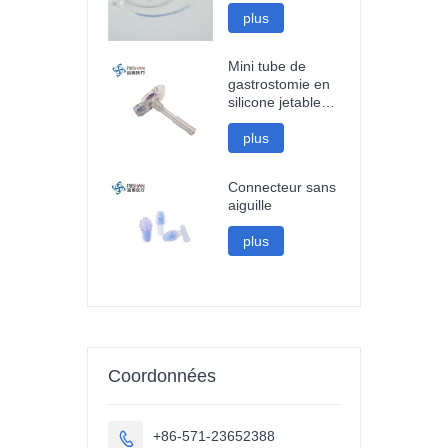
plus
Mini tube de
gastrostomie en
silicone jetable
médical
plus
Connecteur sans
aiguille
plus
Coordonnées
+86-571-23652388
