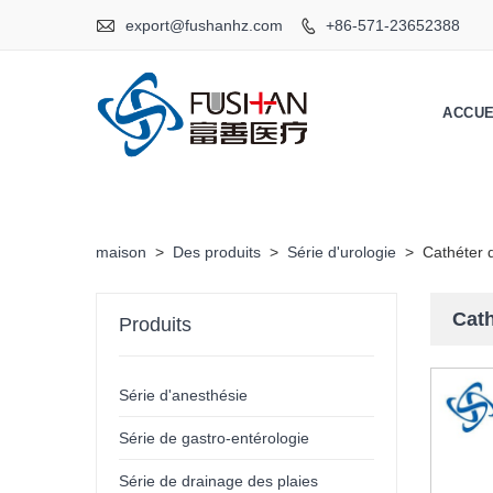

export@fushanhz.com
+86-571-23652388

ACCUE
maison
>
Des produits
>
Série d'urologie
>
Cathéter d
Cath
Produits
Série d'anesthésie
Série de gastro-entérologie
Série de drainage des plaies