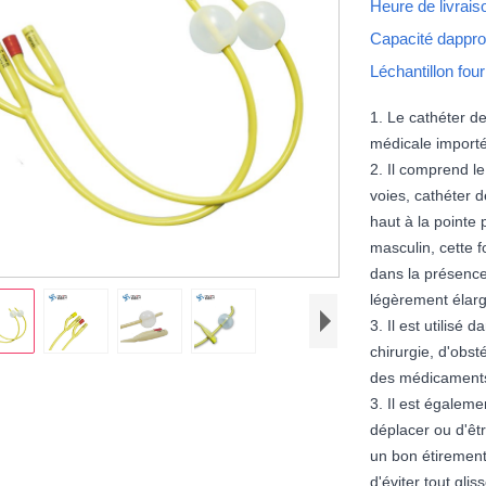
Heure de livrai
Capacité dappr
Léchantillon fou
1. Le cathéter de
médicale importé
2. Il comprend l
voies, cathéter d
haut à la pointe 
masculin, cette f
dans la présence
légèrement élargi
3. Il est utilisé
chirurgie, d'obst
des médicament
3. Il est égalemen
déplacer ou d'êtr
un bon étirement,
d'éviter tout gli