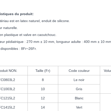
istiques du produit:
ériau est en latex naturel, enduit de silicone.
r naturelle.
 en plastique et valve en caoutchouc.
eur pédiatrique : 270 mm ± 10 mm, longueur adulte : 400 mm ± 10 mm
s disponibles : 8Fr~26Fr.
oduit NON.
Taille (Fr)
Code couleur
Volu
FC0803L2
8
Le noir
FC1003L2
10
Gris
FC1215L2
12
Blanc
FC1415L2
14
Vert