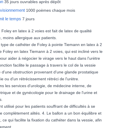
son
35 jours ouvrables après dépôt
ovisionnement
1000 poèmes chaque mois
rnit le temps
7 jours
 Foley en latex à 2 voies est fait de latex de qualité
, moins allergique aux patients.
e type de cathéter de Foley à pointe Tiemann en latex à 2
e Foley en latex Tiemann à 2 voies, qui est incliné vers le
pour aider à négocier le virage vers le haut dans l'urètre
onction facilite le passage à travers le col de la vessie
 d'une obstruction provenant d'une glande prostatique
e ou d'un rétrécissement rétréci de l'urètre.
 dans les services d'urologie, de médecine interne, de
étrique et de gynécologie pour le drainage de l'urine et
s.
t utilisé pour les patients souffrant de difficultés à se
e complètement alités. 4. Le ballon a un bon équilibre et
 ce qui facilite la fixation du cathéter dans la vessie, afin
ssement.