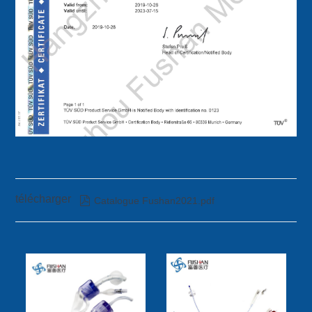
télécharger

Catalogue Fushan2021.pdf