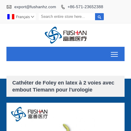

export@fushanhz.com
+86-571-23652388


Français

Toggl
Cathéter de Foley en latex à 2 voies avec
embout Tiemann pour l'urologie