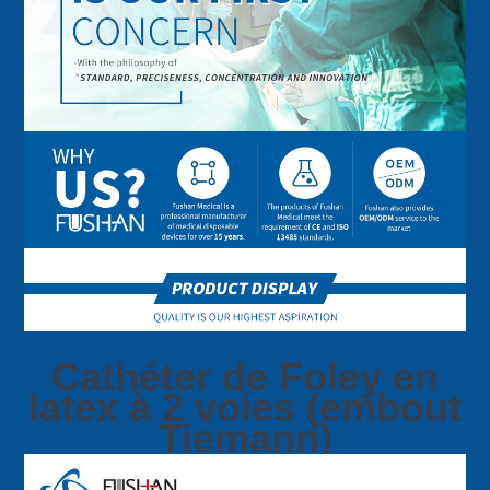
Cathéter de Foley en
latex à 2 voies (embout
Tiemann)