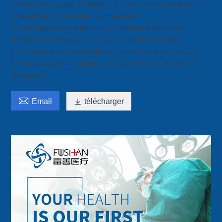
interne, de chirurgie, d'obstétrique et de gynécologie pour le
drainage de l'urine et des médicaments.
4. Il est également utilisé pour les patients souffrant de
difficultés à se déplacer ou d'être complètement alités.
5. Le ballon a un bon équilibre et un bon étirement, ce qui
facilite la fixation du cathéter dans la vessie, afin d'éviter tout
glissement.

Email

télécharger