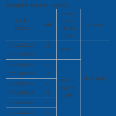
conception de pointe Tiemann.
Volume
N° de
du
Taille
Remarque
produit
ballon
(ml)
FC1210L2T
12
5-10 ml
FC1410L2T
14
FC1615L2T
16
FC1815L2T
18
Sans stylet
5-10 ml
FC2015L2T
20
5-15 ml
FC2015L2T
22
30ml
FC2415L2T
24
FC2615L2T
26