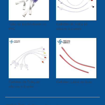
Tube de trachéotomie en
Cathéter de Foley en
PVC
silicone à 2 voies
Cathéter de Foley en
Cathéter urétral en latex
silicone à 3 voies