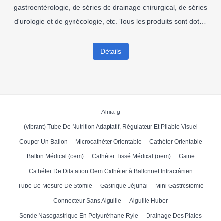
gastroentérologie, de séries de drainage chirurgical, de séries
d'urologie et de gynécologie, etc. Tous les produits sont dotés
du certificat CE et la plupart d'entre eux sont enregistrés
auprès de la FDA. Fushan fournit également des services OEM
Détails
/ ODM sur le marché.
Alma-g
(vibrant) Tube De Nutrition Adaptatif, Régulateur Et Pliable Visuel
Couper Un Ballon
Microcathéter Orientable
Cathéter Orientable
Ballon Médical (oem)
Cathéter Tissé Médical (oem)
Gaine
Cathéter De Dilatation Oem Cathéter à Ballonnet Intracrânien
Tube De Mesure De Stomie
Gastrique Jéjunal
Mini Gastrostomie
Connecteur Sans Aiguille
Aiguille Huber
Sonde Nasogastrique En Polyuréthane Ryle
Drainage Des Plaies