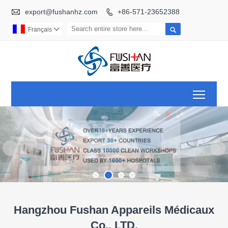

export@fushanhz.com
+86-571-23652388


Français

Toggl
Hangzhou Fushan Appareils Médicaux
Co., LTD.