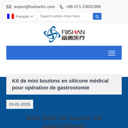

export@fushanhz.com
+86-571-23652388


Français

Toggl
Kit de mini boutons en silicone médical
pour opération de gastrostomie
03-01-2025
Mini tube de bouton de
gastrostomie