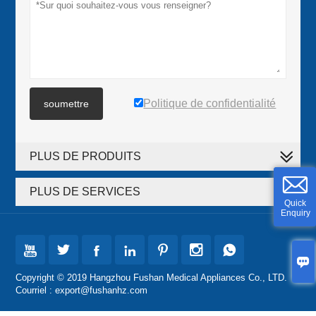
Politique de confidentialité
soumettre
PLUS DE PRODUITS
PLUS DE SERVICES
Quick
Enquiry








Copyright © 2019 Hangzhou Fushan Medical Appliances Co., LTD.
Courriel : export@fushanhz.com