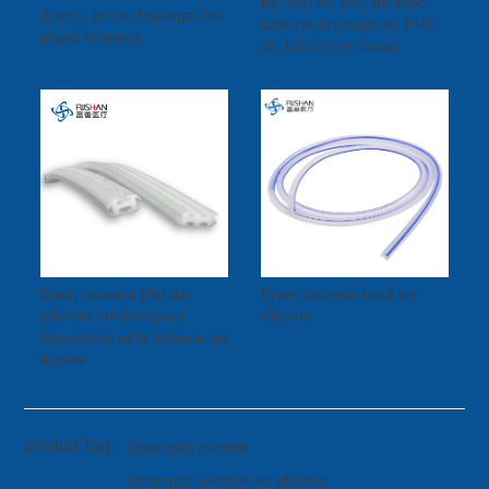
ml, 400 ml, 600 ml avec
drains, kit de drainage des
tube de drainage en PVC
plaies fermées
de 100 cm et trocart
Drain cannelé plat de
Drain cannelé rond en
silicone médical pour
silicone
l'aspiration et la collecte de
fluides
produit Tag:
Drain plat perforé
Drain plat perforé en silicone