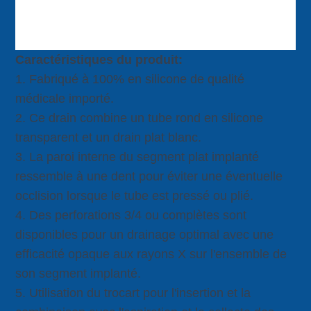
Caractéristiques du produit:
1. Fabriqué à 100% en silicone de qualité
médicale importé.
2. Ce drain combine un tube rond en silicone
transparent et un drain plat blanc.
3. La paroi interne du segment plat implanté
ressemble à une dent pour éviter une éventuelle
occlision lorsque le tube est pressé ou plié.
4. Des perforations 3/4 ou complètes sont
disponibles pour un drainage optimal avec une
efficacité opaque aux rayons X sur l'ensemble de
son segment implanté.
5. Utilisation du trocart pour l'insertion et la