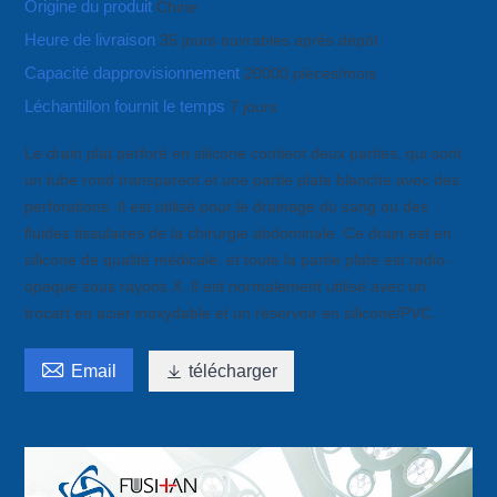
Origine du produit
Chine
Heure de livraison
35 jours ouvrables après dépôt
Capacité dapprovisionnement
20000 pièces/mois
Léchantillon fournit le temps
7 jours
Le drain plat perforé en silicone contient deux parties, qui sont
un tube rond transparent et une partie plate blanche avec des
perforations. Il est utilisé pour le drainage du sang ou des
fluides tissulaires de la chirurgie abdominale. Ce drain est en
silicone de qualité médicale, et toute la partie plate est radio-
opaque sous rayons X. Il est normalement utilisé avec un
trocart en acier inoxydable et un réservoir en silicone/PVC.

Email

télécharger