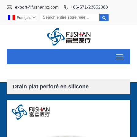

export@fushanhz.com
+86-571-23652388


Français

Toggl
Drain plat perforé en silicone