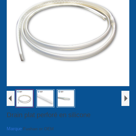
Drain plat perforé en silicone
Marque
Fushan or OEM