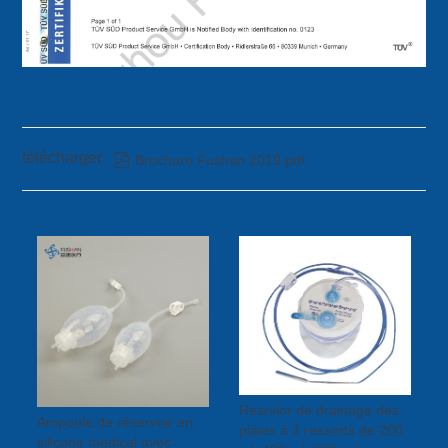
télécharger

Brochure Fushan 2019.pdf
Resrvior de drainage des
Ampoule de réservoir en
plaies à 3 ressorts de 200
silicone médical avec