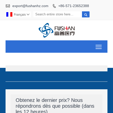

export@fushanhz.com
+86-571-23652388


Français

Toggl
Obtenez le dernier prix? Nous
répondrons dès que possible (dans
les 12 heures)