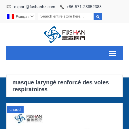

export@fushanhz.com
+86-571-23652388


Français

Toggl
masque laryngé renforcé des voies
respiratoires
chaud